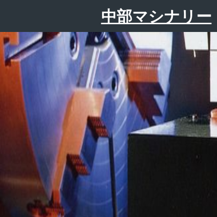
コ
中部マシナリー
ン
テ
ン
ツ
へ
ス
キ
ッ
プ