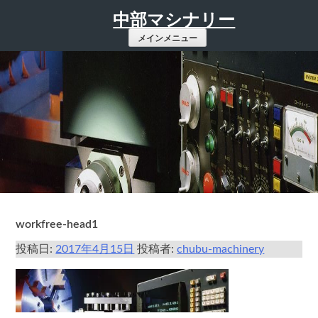
コ
中部マシナリー
ン
メインメニュー
テ
ン
ツ
へ
ス
キ
ッ
プ
workfree-head1
投稿日:
2017年4月15日
投稿者:
chubu-machinery