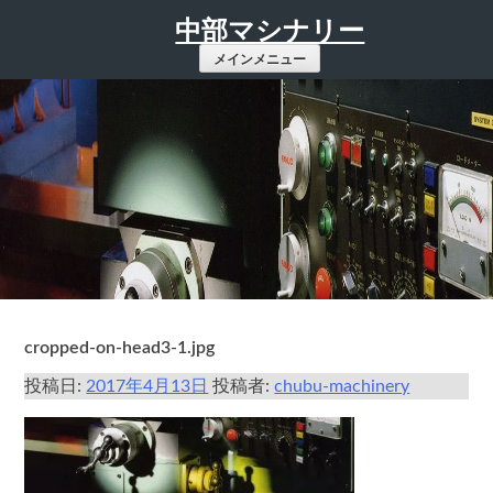
コ
中部マシナリー
ン
メインメニュー
テ
ン
ツ
へ
ス
キ
ッ
プ
cropped-on-head3-1.jpg
投稿日:
2017年4月13日
投稿者:
chubu-machinery